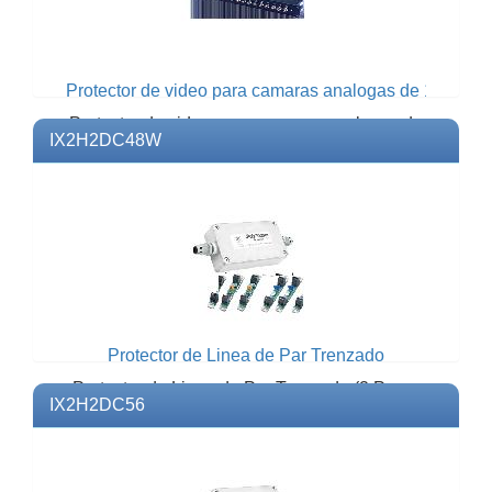
Protector de video para camaras analogas de 16 puert
Protector de video para camaras analogas de
IX2H2DC48W
16 puertos.Modelo: TXBNC1216Marca:
TXPROEspecificaciones...
Protector de Linea de Par Trenzado
Protector de Linea de Par Trenzado (2 Pares
IX2H2DC56
para Datos y 2 Pares para48 Vcd). (IX
2H2DC48)Modelo: IX...