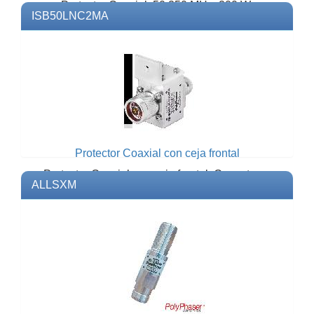
Protector Coaxial, 50 250 MHz, 200 W,
ISB50LNC2MA
Conectores UHF (PL259) Hembra.Modelo:
LAC4Marca: CUSHCRAFT
Protector Coaxial con ceja frontal
Protector Coaxial con ceja frontal. Conectores
ALLSXM
N Macho y N Hembra.Modelo:
ISB50LNC2MAMarca: POLYPHAS...