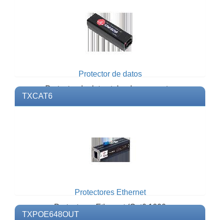
Protector de datos
Protector de datos tubo de gas contra
TXCAT6
sobretensiones eléctricasGigabit
Ethernet.Modelo: TDPRGEMarca:...
Protectores Ethernet
Protectores Ethernet (Cat6 1000
TXPOE648OUT
Mbps).Modelo: TXCAT6Marca: