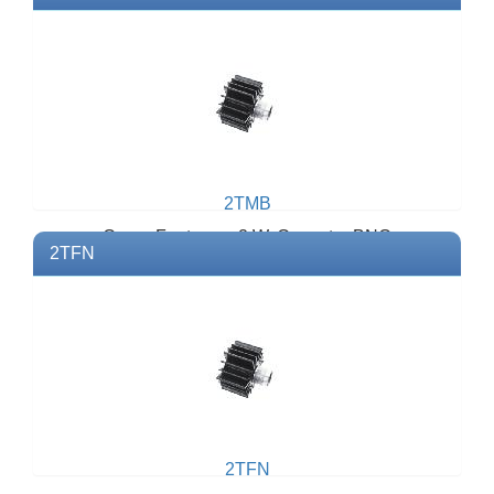
2TMB
Carga Fantasma 2 W. Conector BNC
2TFN
Macho.Modelo: 2TMBMarca: BIRD
2TFN