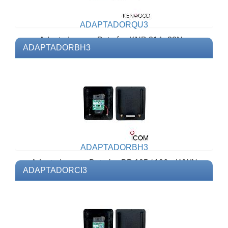
ADAPTADORQU3
Adaptador para Baterías KNB 31A, 32N y
ADAPTADORBH3
WWN KNB32 de Ni Cd / Ni MH,opera con
Analizadores 1A, 3A y 6A...
ADAPTADORBH3
Adaptador para Baterías BP 195 / 196 y WWN
ADAPTADORCI3
BP195, opera conAnalizadores 1A, 3A y
6AModelo: ADAPTADOR...