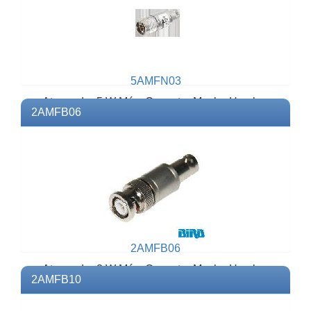
5AMFN03
Atenuador 5 W Máx. Conector Macho Hembra
2AMFB06
N.Modelo: 5AMFN03Marca: BIRD
2AMFB06
Atenuador 2 W Máx. Conector Macho Hembra
2AMFB10
BNC.Modelo: 2AMFB06Marca: BIRD