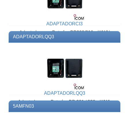
ADAPTADORCI3
Adaptador para Baterías BP209/210 y WWN
ADAPTADORLQQ3
BP209, opera con Analizadores1A, 3A y
6AModelo: ADAPTADORCI3...
ADAPTADORLQQ3
Adaptador para Baterías BP 231 / 232 y WWL
5AMFN03
BP231, opera conAnalizadores 1A, 3A y
6AModelo: ADAPTADOR...