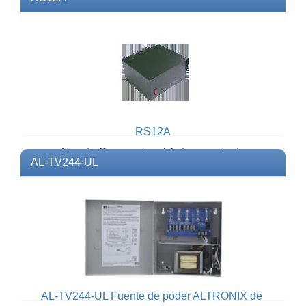
máxima 11 A.Modelo: SL11RMarca:
ASTRONEspecificaciones: Voltaj...
RS12A
Fuente Convencional Astron,corriente
AL-TV244-UL
máxima 12 A.Modelo: RS12AMarca:
ASTRONEspecificaciones: Voltaje...
AL-TV244-UL Fuente de poder ALTRONIX de 24 Vca