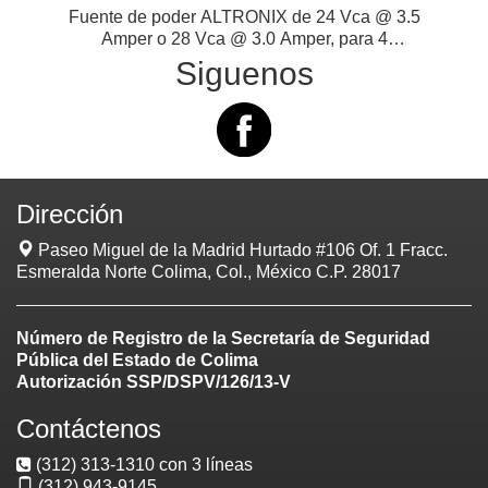
Fuente de poder ALTRONIX de 24 Vca @ 3.5
Amper o 28 Vca @ 3.0 Amper, para 4
cámaras, con voltaje de entrada de 115 Vca
Siguenos
Modelo: AL-TV244-UL Marca: ALTRONIX
Dirección
Paseo Miguel de la Madrid Hurtado #106 Of. 1 Fracc.
Esmeralda Norte Colima, Col., México C.P. 28017
Número de Registro de la Secretaría de Seguridad
Pública del Estado de Colima
Autorización SSP/DSPV/126/13-V
Contáctenos
(312) 313-1310 con 3 líneas
(312) 943-9145