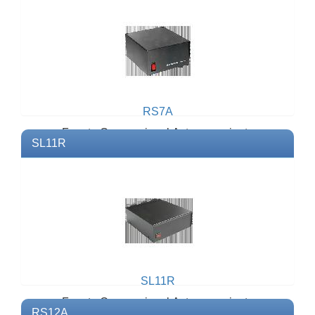
RS7A
Fuente Convencional Astron, corriente
SL11R
máxima 7 A. .Modelo: RS7AMarca:
ASTRONEspecificaciones: Voltaj...
SL11R
Fuente Convencional Astron, corriente
RS12A