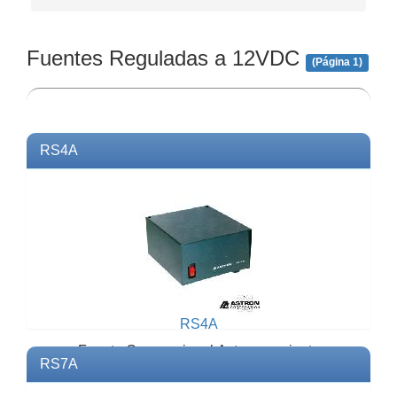
Fuentes Reguladas a 12VDC
(Página 1)
RS4A
RS4A
Fuente Convencional Astron, corriente
RS7A
máxima 4 A.Modelo: RS4AMarca:
ASTRONEspecificaciones: Voltaje ...