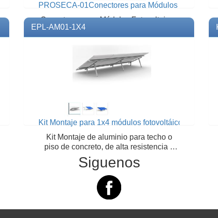
na
PROSECA-01Conectores para Módulos Fotovoltaic
Conectores para Módulos Fotovoltaicos
EPL-AM01-1X4
Modelo: PROSECA-01 Marca: EPCOM
POWER LINE
Kit Montaje para 1x4 módulos fotovoltáicos
Kit Montaje de aluminio para techo o
piso de concreto, de alta resistencia y
rápida instalación, arreglo 1x4 módulos
Siguenos
fotovoltáicos de 40mm de espesor.
Modelo: EPL-AM01-1X4 Marca: EPCOM
POWER LINE