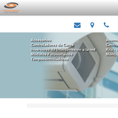
Accesorios
Acumul
Controladores de Carga
Contro
Inversores de Interconexion a la red
Kits -
Módulos Fotovoltaicos
Montaj
Tempocontroladores