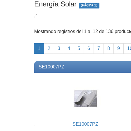
Energía Solar
(Página 1)
Mostrando registros del 1 al 12 de 136 produc
1
2
3
4
5
6
7
8
9
1
SE10007PZ
SE10007PZ