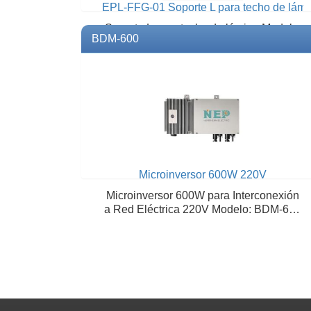
EPL-FFG-01 Soporte L para techo de lámi
Soporte L para techo de lámina Modelo:
BDM-600
EPL-FFG-01 Marca: EPCOM POWER
LINE
Microinversor 600W 220V
Microinversor 600W para Interconexión
a Red Eléctrica 220V Modelo: BDM-600
Marca: NEP