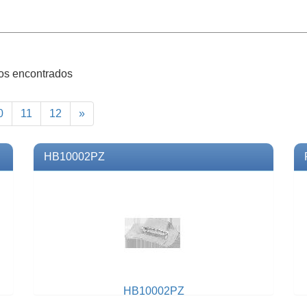
tos encontrados
Next
0
11
12
»
HB10002PZ
HB10002PZ