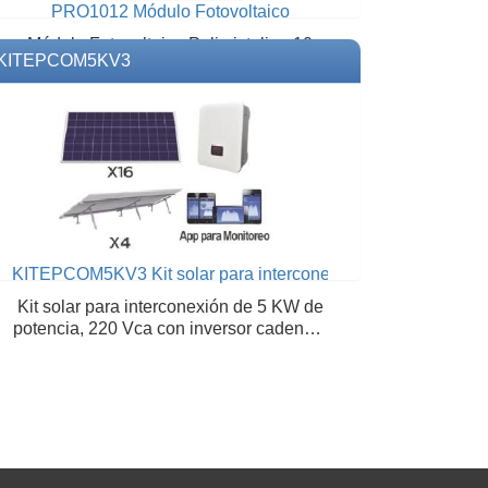
os
PRO1012 Módulo Fotovoltaico
Módulo Fotovoltaico Policristalino 10
KITEPCOM5KV3
Watts para sistema a 12 Volts Modelo:
PRO1012 Marca: EPCOM POWER
LINE
KITEPCOM5KV3 Kit solar para interconexión de 5 KW de pot
Kit solar para interconexión de 5 KW de
potencia, 220 Vca con inversor cadena y
paneles policristalinos. Modelo:
KITEPCOM5KV3 Marca: SYSCOM