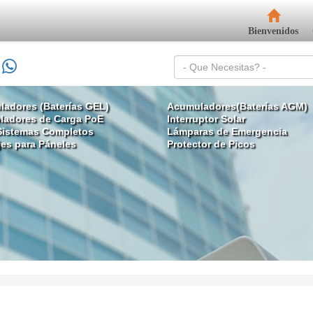
Bienvenidos
adores (Baterías GEL)
Acumuladores(Baterías AGM)
ladores de Carga PoE
Interruptor Solar
 Sistemas Completos
Lámparas de Emergencia
es para Páneles
Protector de Picos