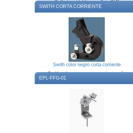
Sello inoxidable para fleje 3/4"
SWITH CORTA CORRIENTE
(pieza).Modelo: SE10007PZMarca:
BAND IT
Swith color negro corta corriente
Swith color negro corta corriente más
EPL-FFG-01
robusto para uso rudo