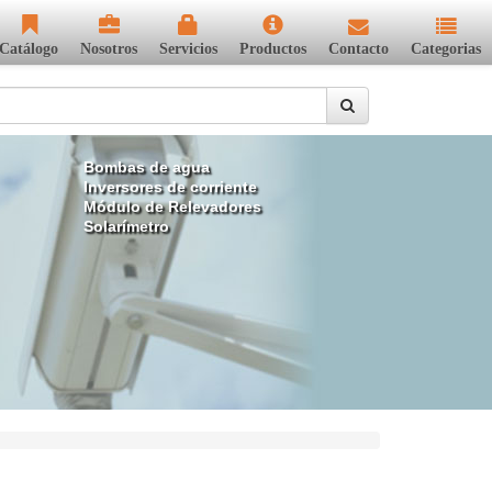
Catálogo
Nosotros
Servicios
Productos
Contacto
Categorias
Bombas de agua
Inversores de corriente
Módulo de Relevadores
Solarímetro