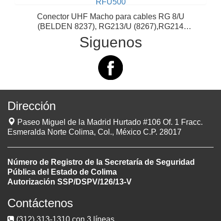
RFU500
Conector UHF Macho para cables RG 8/U
(BELDEN 8237), RG213/U (8267),RG214
(8268), BLEDEN 9913, CTN 4...
Siguenos
Dirección
Paseo Miguel de la Madrid Hurtado #106 Of. 1 Fracc.
Esmeralda Norte Colima, Col., México C.P. 28017
Número de Registro de la Secretaría de Seguridad
Pública del Estado de Colima
Autorización SSP/DSPV/126/13-V
Contáctenos
(312) 313-1310 con 3 líneas